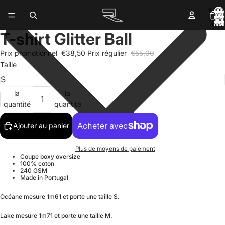
Nomb
total
d’artic
dans l
panier:
T-shirt Glitter Ball
Prix promotionnel
€38,50
Prix régulier
€55,00
Taille
Diminuer
Augmenter
la
la
quantité
quantité
Ajouter au panier
Plus de moyens de paiement
Coupe boxy oversize
100% coton
240 GSM
Made in Portugal
Océane mesure 1m61 et porte une taille S.
Lake mesure 1m71 et porte une taille M.